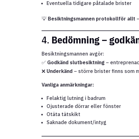
Eventuella tidigare påtalade brister
💡
Besiktningsmannen protokollför allt
–
4.
Bedömning – godkänd
Besiktningsmannen avgör:
✅
Godkänd slutbesiktning
– entreprenad
❌
Underkänd
– större brister finns som
Vanliga anmärkningar:
Felaktig lutning i badrum
Ojusterade dörrar eller fönster
Otäta tätskikt
Saknade dokument/intyg