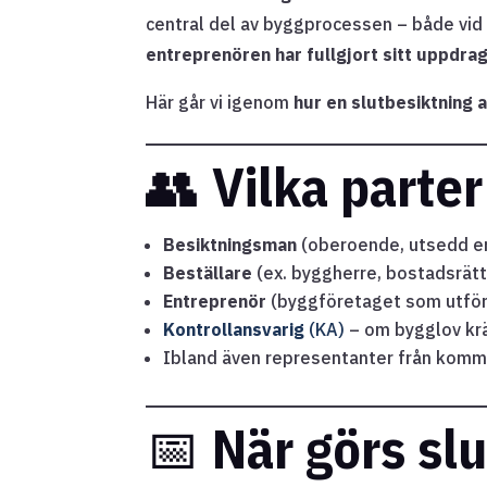
central del av byggprocessen – både vid
entreprenören har fullgjort sitt uppdra
Här går vi igenom
hur en slutbesiktning a
👥
Vilka parter
Besiktningsman
(oberoende, utsedd en
Beställare
(ex. byggherre, bostadsrätt
Entreprenör
(byggföretaget som utför
Kontrollansvarig
(KA)
– om bygglov kr
Ibland även representanter från komm
📅
När görs sl