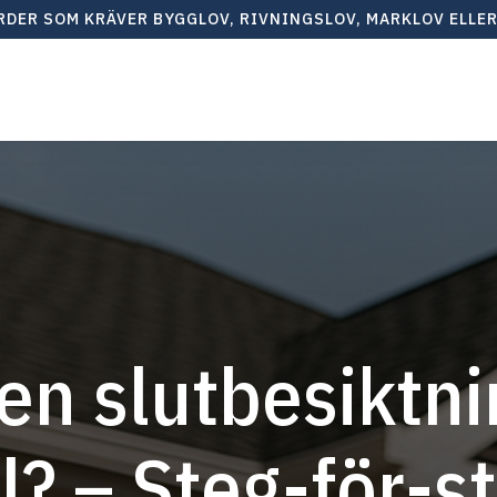
ÄRDER SOM KRÄVER BYGGLOV, RIVNINGSLOV, MARKLOV ELLE
en slutbesiktni
ll? – Steg-för-s