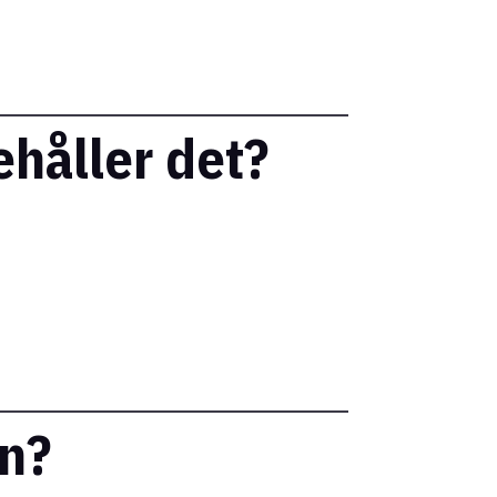
ehåller det?
en?