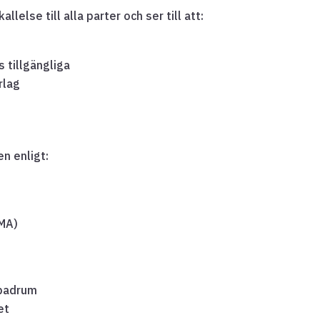
allelse till alla parter och ser till att:
s tillgängliga
rlag
n enligt:
AMA)
, badrum
et