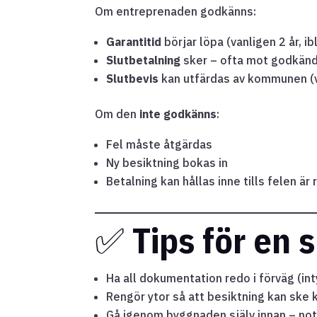
Om entreprenaden godkänns:
Garantitid
börjar löpa (vanligen 2 år, ib
Slutbetalning
sker – ofta mot godkänd
Slutbevis
kan utfärdas av kommunen (
Om den
inte godkänns
:
Fel måste åtgärdas
Ny besiktning bokas in
Betalning kan hållas inne tills felen är
✅
Tips för en 
Ha all dokumentation redo i förväg (int
Rengör ytor så att besiktning kan ske 
Gå igenom byggnaden själv innan – not