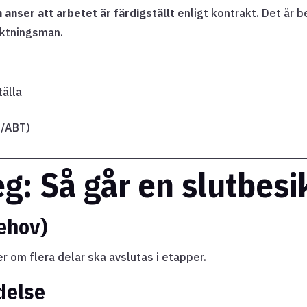
anser att arbetet är färdigställt
enligt kontrakt. Det är b
iktningsman.
tälla
B/ABT)
g: Så går en slutbesik
behov)
ler om flera delar ska avslutas i etapper.
delse