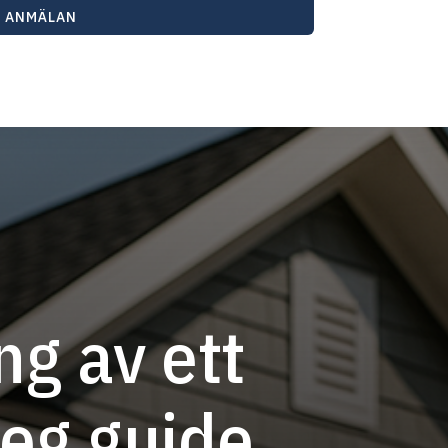
R ANMÄLAN
ng av ett
teg guide