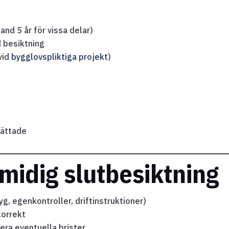
land 5 år för vissa delar)
 besiktning
vid
bygglovspliktiga projekt
)
 rättade
smidig slutbesiktning
yg, egenkontroller, driftinstruktioner)
korrekt
era eventuella brister