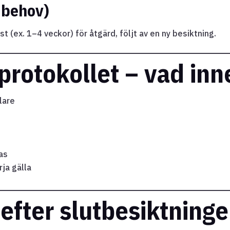
 behov)
t (ex. 1–4 veckor) för åtgärd, följt av en ny besiktning.
protokollet – vad inn
lare
as
ja gälla
efter slutbesiktning